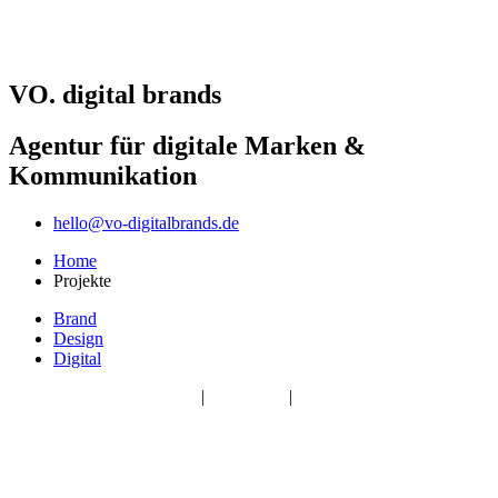
VO. digital brands
Agentur für digitale Marken &
Kommunikation
hello@vo-digitalbrands.de
Home
Projekte
Brand
Design
Digital
2020 © VO. digital brands
|
impressum
|
datenschutz